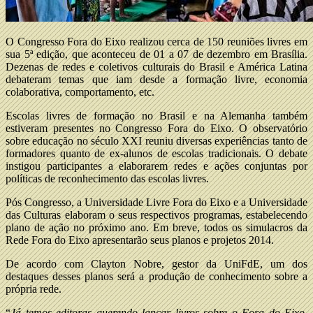
O Congresso Fora do Eixo realizou cerca de 150 reuniões livres em
sua 5ª edição, que aconteceu de 01 a 07 de dezembro em Brasília.
Dezenas de redes e coletivos culturais do Brasil e América Latina
debateram temas que iam desde a formação livre, economia
colaborativa, comportamento, etc.
Escolas livres de formação no Brasil e na Alemanha também
estiveram presentes no Congresso Fora do Eixo. O observatório
sobre educação no século XXI reuniu diversas experiências tanto de
formadores quanto de ex-alunos de escolas tradicionais. O debate
instigou participantes a elaborarem redes e ações conjuntas por
políticas de reconhecimento das escolas livres.
Pós Congresso, a Universidade Livre Fora do Eixo e a Universidade
das Culturas elaboram o seus respectivos programas, estabelecendo
plano de ação no próximo ano. Em breve, todos os simulacros da
Rede Fora do Eixo apresentarão seus planos e projetos 2014.
De acordo com Clayton Nobre, gestor da UniFdE, um dos
destaques desses planos será a produção de conhecimento sobre a
própria rede.
“
Já temos editoras querendo lançar livros sobre o Fora do Eixo,