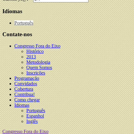
Idiomas
Português
Contate-nos
Congresso Fora do Eixo
Histórico
2013
Metodologia
Quem Somos
Inscrições
Programação
Convidados
Cobertura
Contribua!
Como chegar
Idiomas
Português
Espanhol
Inglês
Congresso Fora do Eixo