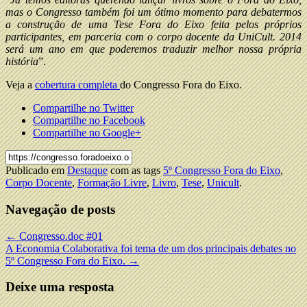
mas o Congresso também foi um ótimo momento para debatermos
a construção de uma Tese Fora do Eixo feita pelos próprios
participantes, em parceria com o corpo docente da UniCult. 2014
será um ano em que poderemos traduzir melhor nossa própria
história
”.
Veja a
cobertura completa
do Congresso Fora do Eixo.
Compartilhe no Twitter
Compartilhe no Facebook
Compartilhe no Google+
Publicado em
Destaque
com as tags
5º Congresso Fora do Eixo
,
Corpo Docente
,
Formação Livre
,
Livro
,
Tese
,
Unicult
.
Navegação de posts
←
Congresso.doc #01
A Economia Colaborativa foi tema de um dos principais debates no
5º Congresso Fora do Eixo.
→
Deixe uma resposta