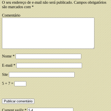
O seu endereço de e-mail não será publicado.
Campos obrigatórios
são marcados com
*
Comentário
Nome
*
E-mail
*
Site
5 + 7 =
Current ye@r
*