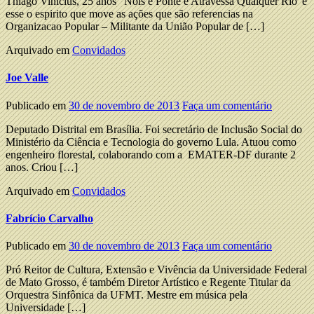
Thiago Vinicius, 25 anos “Nois é Ponte e Atravessa Qualquer Rio”é
esse o espirito que move as ações que são referencias na
Organizacao Popular – Militante da União Popular de […]
Arquivado em
Convidados
Joe Valle
Publicado em
30 de novembro de 2013
Faça um comentário
Deputado Distrital em Brasília. Foi secretário de Inclusão Social do
Ministério da Ciência e Tecnologia do governo Lula. Atuou como
engenheiro florestal, colaborando com a EMATER-DF durante 2
anos. Criou […]
Arquivado em
Convidados
Fabrício Carvalho
Publicado em
30 de novembro de 2013
Faça um comentário
Pró Reitor de Cultura, Extensão e Vivência da Universidade Federal
de Mato Grosso, é também Diretor Artístico e Regente Titular da
Orquestra Sinfônica da UFMT. Mestre em música pela
Universidade […]