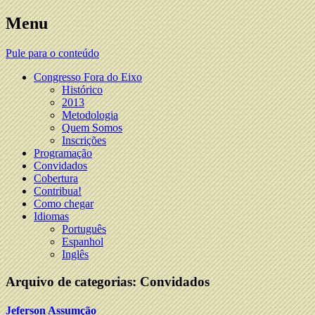
Site do V Congresso Fora do Eixo
Menu
Congresso Fora do Eixo
Pule para o conteúdo
Congresso Fora do Eixo
Histórico
2013
Metodologia
Quem Somos
Inscrições
Programação
Convidados
Cobertura
Contribua!
Como chegar
Idiomas
Português
Espanhol
Inglês
Arquivo de categorias:
Convidados
Jeferson Assumção