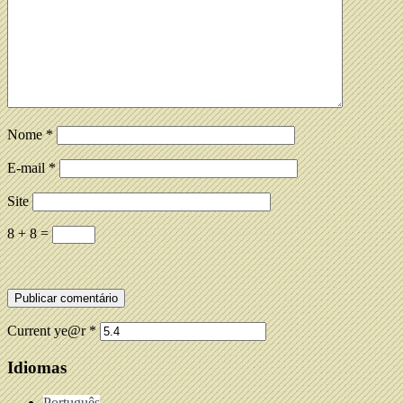
Nome
*
E-mail
*
Site
8 + 8 =
Current ye@r
*
Idiomas
Português