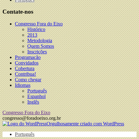
Contate-nos
Congresso Fora do Eixo
Histórico
2013
Metodologia
Quem Somos
Inscrições
Programação
Convidados
Cobertura
Contribua!
Como chegar
Idiomas
Português
Espanhol
Inglês
Congresso Fora do Eixo
congresso@foradoeixo.org.br
Orgulhosamente criado com WordPress
Português