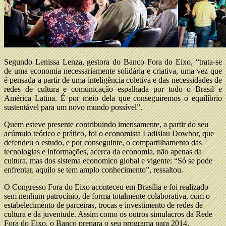
Segundo Lenissa Lenza, gestora do Banco Fora do Eixo, “trata-se
de uma economia necessariamente solidária e criativa, uma vez que
é pensada a partir de uma inteligência coletiva e das necessidades de
redes de cultura e comunicação espalhada por todo o Brasil e
América Latina. É por meio dela que conseguiremos o equilíbrio
sustentável para um novo mundo possível”.
Quem esteve presente contribuindo imensamente, a partir do seu
acúmulo teórico e prático, foi o economista Ladislau Dowbor, que
defendeu o estudo, e por conseguinte, o compartilhamento das
tecnologias e informações, acerca da economia, não apenas da
cultura, mas dos sistema economico global e vigente: “Só se pode
enfrentar, aquilo se tem amplo conhecimento”, ressaltou.
O Congresso Fora do Eixo aconteceu em Brasília e foi realizado
sem nenhum patrocínio, de forma totalmente colaborativa, com o
estabelecimento de parceiras, trocas e investimento de redes de
cultura e da juventude. Assim como os outros simulacros da Rede
Fora do Eixo, o Banco prepara o seu programa para 2014,